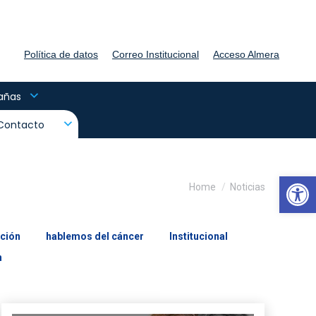
Política de datos
Correo Institucional
Acceso Almera
añas
Contacto
Abrir
You are here:
Home
Noticias
ción
hablemos del cáncer
Institucional
n