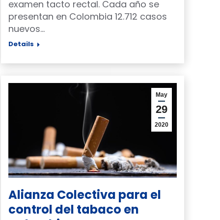
examen tacto rectal. Cada año se
presentan en Colombia 12.712 casos
nuevos…
Details
May
29
2020
Alianza Colectiva para el
control del tabaco en