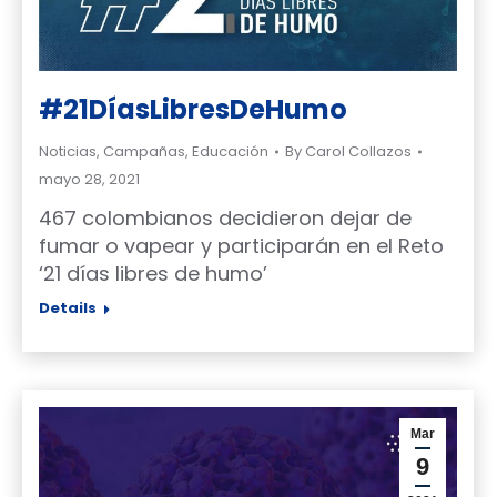
#21DíasLibresDeHumo
Noticias
,
Campañas
,
Educación
By
Carol Collazos
mayo 28, 2021
467 colombianos decidieron dejar de
fumar o vapear y participarán en el Reto
‘21 días libres de humo’
Details
Mar
9