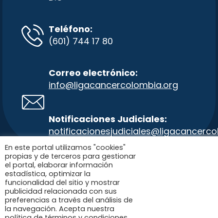
Teléfono:
(601) 744 17 80
Correo electrónico:
info@ligacancercolombia.org
Notificaciones Judiciales:
notificacionesjudiciales@ligacancer
co
En este portal utilizamos "cookies"
propias y de terceros para gestionar
Política del código de conducta y buen
el portal, elaborar información
estadística, optimizar la
gobierno – SARLAFTPADM-SICOF- PTEE y
funcionalidad del sitio y mostrar
código de integralidad.
publicidad relacionada con sus
preferencias a través del análisis de
la navegación. Acepta nuestra
Liga Colombiana Contra el Cáncer . Todos
política de términos y condiciones,