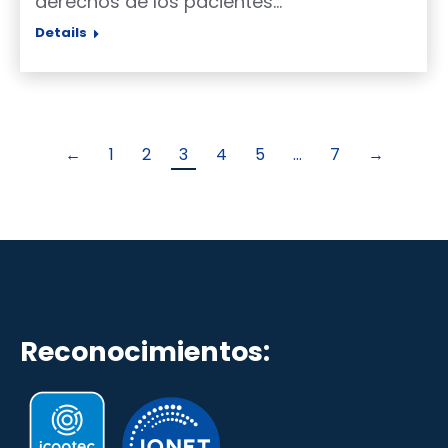
derechos de los pacientes…
Details
←
1
2
3
4
5
…
7
→
Reconocimientos: