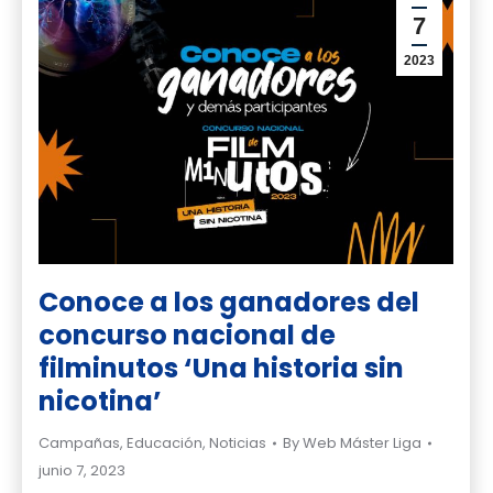
7
2023
Conoce a los ganadores del
concurso nacional de
filminutos ‘Una historia sin
nicotina’
Campañas
,
Educación
,
Noticias
By
Web Máster Liga
junio 7, 2023