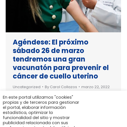
Agéndese: El próximo
sábado 26 de marzo
tendremos una gran
vacunatón para prevenir el
cáncer de cuello uterino
Uncategorized
By
Carol Collazos
marzo 22, 2022
El cáncer de cuello uterino se puede
En este portal utilizamos "cookies"
propias y de terceros para gestionar
prevenir con la aplicación de la vacuna
el portal, elaborar información
contra el Virus del Papiloma Humano.
estadística, optimizar la
Esta vacuna es gratuita para niñas
funcionalidad del sitio y mostrar
publicidad relacionada con sus
entre los 9 y 17 años, vacuna a tu hija