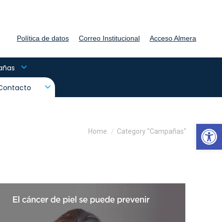
Política de datos
Correo Institucional
Acceso Almera
añas
Contacto
Abrir
You are here:
Home
Category "Campañas"