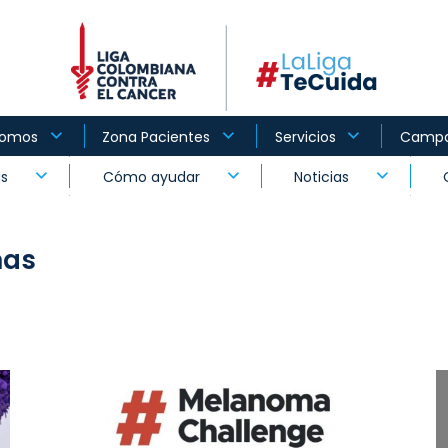
Somos
Zona Pacientes
Servicios
Camp
as
Cómo ayudar
Noticias
as