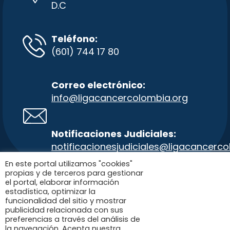
D.C
Teléfono:
(601) 744 17 80
Correo electrónico:
info@ligacancercolombia.org
Notificaciones Judiciales:
notificacionesjudiciales@ligacancer
co
En este portal utilizamos "cookies"
propias y de terceros para gestionar
Política del código de conducta y buen
el portal, elaborar información
estadística, optimizar la
gobierno – SARLAFTPADM-SICOF- PTEE y
funcionalidad del sitio y mostrar
código de integralidad.
publicidad relacionada con sus
preferencias a través del análisis de
la navegación. Acepta nuestra