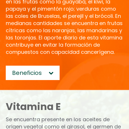
en las frutas como la guayaba, el kiwi, la
papaya y el pimentón rojo; verduras como
las coles de Bruselas, el perejil y el brócoli. En
medianas cantidades se encuentra en frutas
cítricas como las naranjas, las mandarinas y
las toronjas. El aporte diario de esta vitamina
contribuye en evitar la formación de
compuestos con capacidad cancerígena.
Beneficios
Vitamina E
Se encuentra presente en los aceites de
origen vegetal como el girasol, el germen de