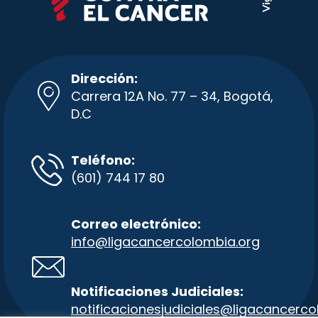
Dirección:
Carrera 12A No. 77 – 34, Bogotá,
D.C
Teléfono:
(601) 744 17 80
Correo electrónico:
info@ligacancercolombia.org
Notificaciones Judiciales:
notificacionesjudiciales@ligacancer
co