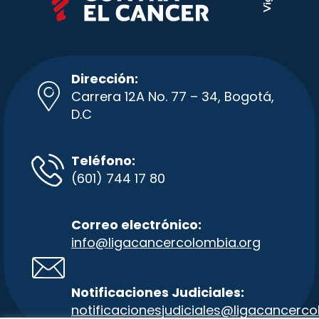
Dirección:
Carrera 12A No. 77 – 34, Bogotá,
D.C
Teléfono:
(601) 744 17 80
Correo electrónico:
info@ligacancercolombia.org
Notificaciones Judiciales:
notificacionesjudiciales@ligacancer
co