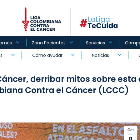
Somos
Zona Pacientes
Servicios
Camp
as
Cómo ayudar
Noticias
 Cáncer, derribar mitos sobre est
mbiana Contra el Cáncer (LCCC)
Oct
8