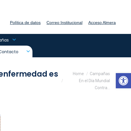
Política de datos
Correo Institucional
Acceso Almera
añas
Contacto
You are here:
a enfermedad es
Abrir
Home
Campañas
En el Día Mundial
Contra…