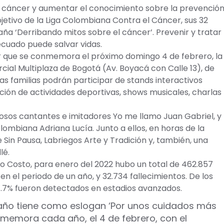
el cáncer y aumentar el conocimiento sobre la prevenció
jetivo de la Liga Colombiana Contra el Cáncer, sus 32
ña ‘Derribando mitos sobre el cáncer’. Prevenir y tratar
cuado puede salvar vidas.
r que se conmemora el próximo domingo 4 de febrero, la
cial Multiplaza de Bogotá (Av. Boyacá con Calle 13), de
las familias podrán participar de stands interactivos
ión de actividades deportivas, shows musicales, charlas
tosos cantantes e imitadores Yo me llamo Juan Gabriel, y
ombiana Adriana Lucía. Junto a ellos, en horas de la
Sin Pausa, Labriegos Arte y Tradición y, también, una
lé.
o Costo, para enero del 2022 hubo un total de 462.857
en el periodo de un año, y 32.734 fallecimientos. De los
4.7% fueron detectados en estadios avanzados.
e año tiene como eslogan ‘Por unos cuidados más
onmemora cada año, el 4 de febrero, con el