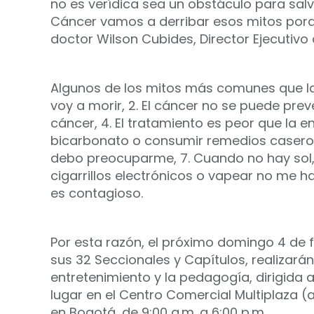
no es verídica sea un obstáculo para salv
Cáncer vamos a derribar esos mitos porqu
doctor Wilson Cubides, Director Ejecutivo
Algunos de los mitos más comunes que la 
voy a morir, 2. El cáncer no se puede preve
cáncer, 4. El tratamiento es peor que la 
bicarbonato o consumir remedios caseros 
debo preocuparme, 7. Cuando no hay sol, 
cigarrillos electrónicos o vapear no me ha
es contagioso.
Por esta razón, el próximo domingo 4 de f
sus 32 Seccionales y Capítulos, realizarán
entretenimiento y la pedagogía, dirigida a
lugar en el Centro Comercial Multiplaza (
en Bogotá, de 9:00 a.m. a 6:00 p.m.